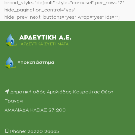
brand_style="default" style="carousel" per_row="7"
hide_pagination_control="yes"
hide_prev_next_buttons="yes" wrap="yes" ids=""]
Υποκατάστημα
Δημοτική οδός Αμαλιάδας-Κουρούτας Θέση
Τραγανι
ΑΜΑΛΙΑΔΑ ΗΛΕΙΑΣ 27 200
Phone: 26220 26665