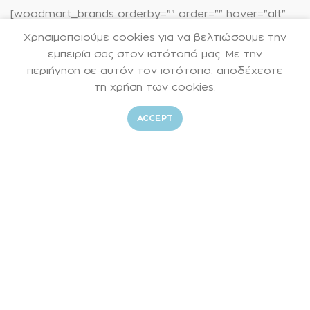
[woodmart_brands orderby="" order="" hover="alt"
brand_style="default" style="carousel" per_row="7"
Χρησιμοποιούμε cookies για να βελτιώσουμε την
hide_pagination_control="yes"
εμπειρία σας στον ιστότοπό μας. Με την
hide_prev_next_buttons="yes" wrap="yes" ids=""]
περιήγηση σε αυτόν τον ιστότοπο, αποδέχεστε
τη χρήση των cookies.
ACCEPT
Υποκατάστημα
Δημοτική οδός Αμαλιάδας-Κουρούτας Θέση
Τραγανι
ΑΜΑΛΙΑΔΑ ΗΛΕΙΑΣ 27 200