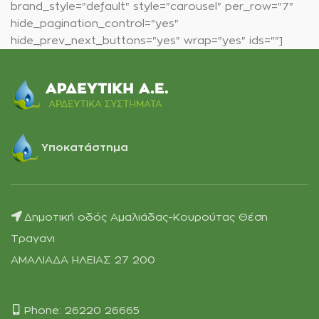
brand_style="default" style="carousel" per_row="7"
hide_pagination_control="yes"
hide_prev_next_buttons="yes" wrap="yes" ids=""]
Υποκατάστημα
Δημοτική οδός Αμαλιάδας-Κουρούτας Θέση
Τραγανι
ΑΜΑΛΙΑΔΑ ΗΛΕΙΑΣ 27 200
Phone: 26220 26665